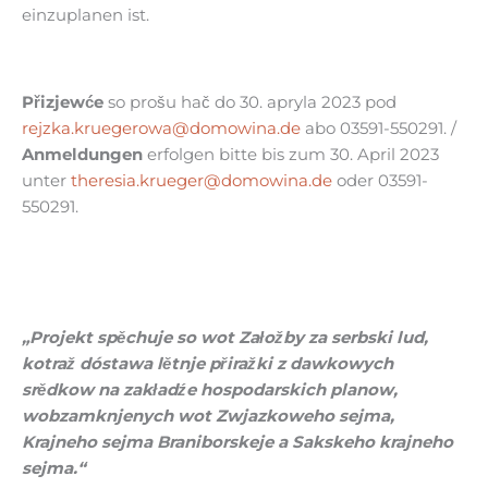
einzuplanen ist.
Přizjewće
so prošu hač do 30. apryla 2023 pod
rejzka.kruegerowa@domowina.de
abo 03591-550291. /
Anmeldungen
erfolgen bitte bis zum 30. April 2023
unter
theresia.krueger@domowina.de
oder 03591-
550291.
„Projekt spěchuje so wot Załožby za serbski lud,
kotraž dóstawa lětnje přiražki z dawkowych
srědkow na zakładźe hospodarskich planow,
wobzamknjenych wot Zwjazkoweho sejma,
Krajneho sejma Braniborskeje a Sakskeho krajneho
sejma.“