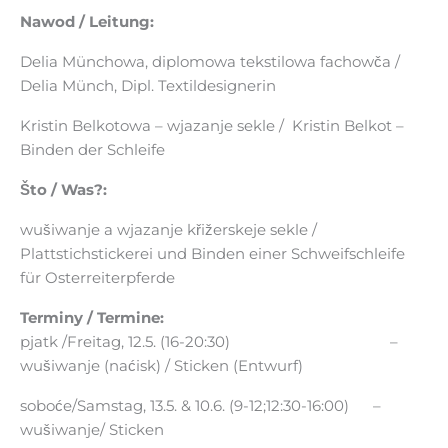
Nawod / Leitung:
Delia Münchowa, diplomowa tekstilowa fachowča /
Delia Münch, Dipl. Textildesignerin
Kristin Belkotowa – wjazanje sekle / Kristin Belkot –
Binden der Schleife
Što / Was?:
wušiwanje a wjazanje křižerskeje sekle /
Plattstichstickerei und Binden einer Schweifschleife
für Osterreiterpferde
Terminy / Termine:
pjatk /Freitag, 12.5. (16-20:30) –
wušiwanje (naćisk) / Sticken (Entwurf)
soboće/Samstag, 13.5. & 10.6. (9-12;12:30-16:00) –
wušiwanje/ Sticken