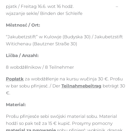
pjatk / Freitag 16.6. wot 16 hodź. –
wjazanje sekle/ Binden der Schleife
Městnosć / Ort:
“Jakubetzstift” w Kulowje (Budyska 30) / Jakubetzstift
Witichenau (Bautzner Straße 30)
Ličba / Anzahl:
8 wobdźělnikow / 8 Teilnehmer
Popłatk
za wobdźělenje na kursu wučinja 30 €. Prošu
w bar sobu přinjesć. / Der
Teilnahmebeitrag
beträgt 30
€.
Material:
Prošu přinjesće sebi swójski material sobu. Material
hodźi so pak tež za 15 € kupić. Prosymy pomocny
material za rysowanje
sobu přinjesć: wołojnik, drapak,